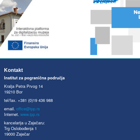
Kontakt
Institut za pogranična područja
Kralja Petra Prvog 14
19210 Bor
tel/fax. +381 (0)19 436 988
email.
office@ipp.rs
Internet.
www.ipp.rs
kancelarija u Zaječaru:
Trg Oslobođenja 1
19000 Zaječar